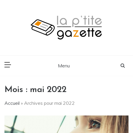
Skip
to
content
Voyage, Lifestyle, Cuisine
La P'tite Gazette
Menu
Mois :
mai 2022
Accueil
»
Archives pour mai 2022