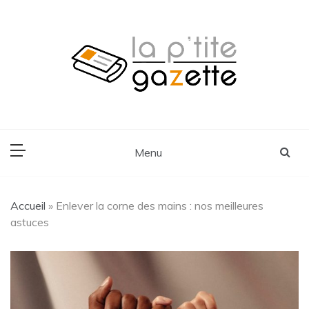
Skip
to
content
Voyage, Lifestyle, Cuisine
La P'tite Gazette
Menu
Accueil
»
Enlever la corne des mains : nos meilleures
astuces