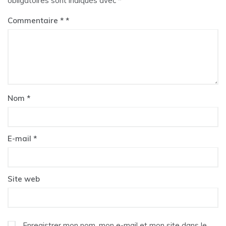
obligatoires sont indiqués avec
*
Commentaire
*
Nom
*
E-mail
*
Site web
Enregistrer mon nom, mon e-mail et mon site dans le