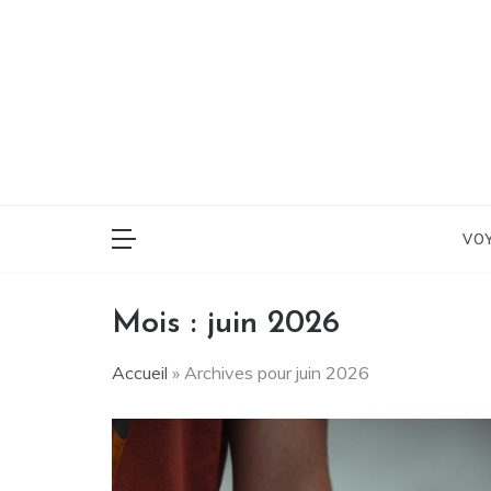
Skip
to
content
Voyage, Lifestyle,
La P'
VO
Mois :
juin 2026
Accueil
»
Archives pour juin 2026