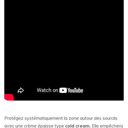
Protégez systématiquement la zone autour des sourcils
avec une crème épaisse type
cold cream.
Elle empêchera