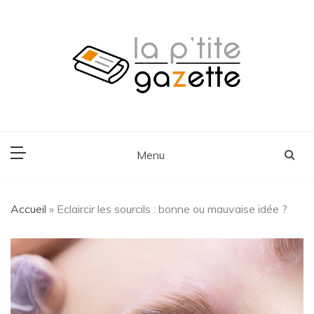
Skip
to
content
Voyage, Lifestyle, Cuisine
La P'tite Gazette
Menu
Accueil
»
Eclaircir les sourcils : bonne ou mauvaise idée ?