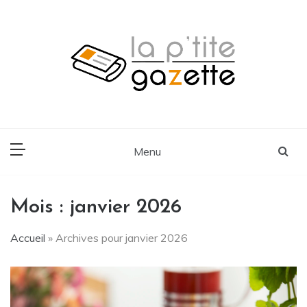
Skip
to
content
Voyage, Lifestyle, Cuisine
La P'tite Gazette
Menu
Mois :
janvier 2026
Accueil
»
Archives pour janvier 2026