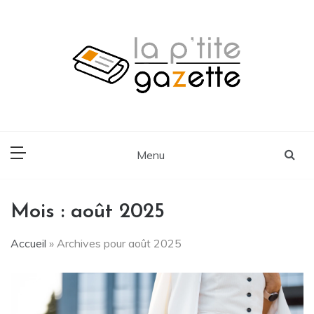
Skip
to
content
Voyage, Lifestyle, Cuisine
La P'tite Gazette
Menu
Mois :
août 2025
Accueil
»
Archives pour août 2025