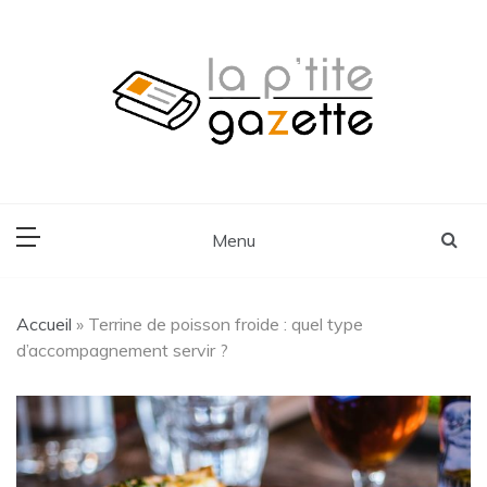
Skip
to
content
Voyage, Lifestyle, Cuisine
La P'tite Gazette
Menu
Accueil
»
Terrine de poisson froide : quel type
d’accompagnement servir ?