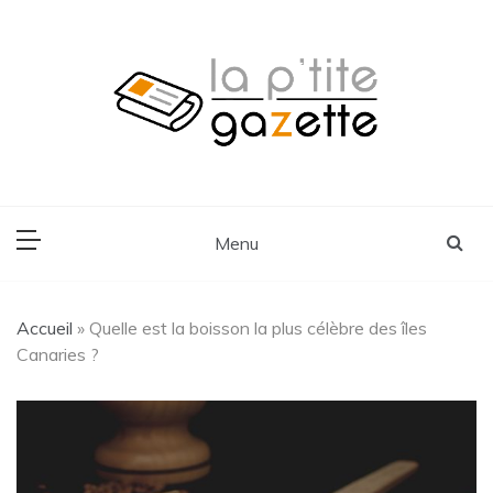
Skip
to
content
Voyage, Lifestyle, Cuisine
La P'tite Gazette
Menu
Accueil
»
Quelle est la boisson la plus célèbre des îles
Canaries ?