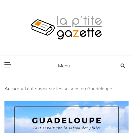
Skip
to
content
Voyage, Lifestyle, Cuisine
La P'tite Gazette
Menu
Accueil
»
Tout savoir sur les saisons en Guadeloupe