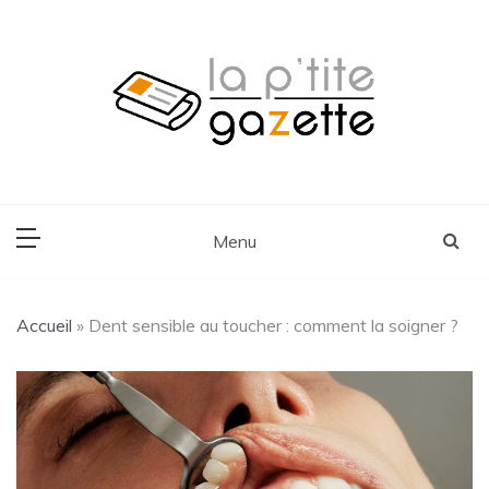
Skip
to
content
Voyage, Lifestyle, Cuisine
La P'tite Gazette
Menu
Accueil
»
Dent sensible au toucher : comment la soigner ?