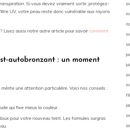
transpiration. Si vous devez vraiment sortir, protégez-
av
filtre UV, votre peau reste donc vulnérable aux rayons.
m
n
 Lisez aussi notre autre article pour savoir
comment
o
s
ju
st-autobronzant : un moment
ju
av
m
mérite une attention particulière. Voici nos conseils :
f
j
de qui fixe mieux la couleur.
s
 doux pour votre nouveau teint. Les formules surgras
a
eau.