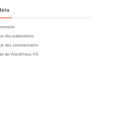
éta
onnexion
ux des publications
lux des commentaires
ite de WordPress-FR