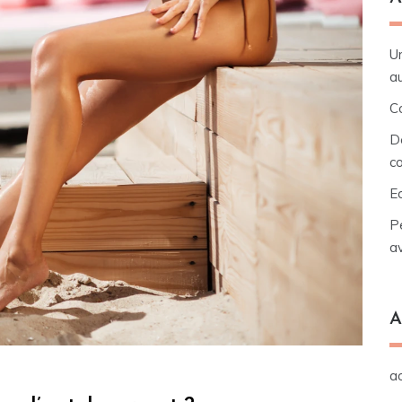
Un
au
Co
D
c
Ec
Pe
a
A
a