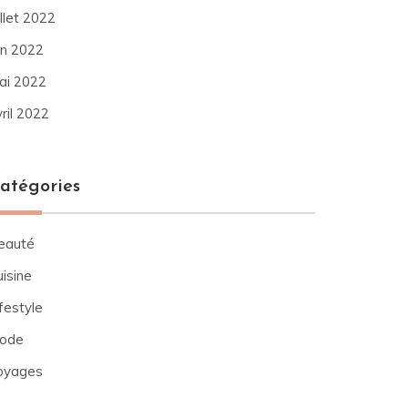
illet 2022
in 2022
ai 2022
ril 2022
atégories
eauté
isine
festyle
ode
oyages