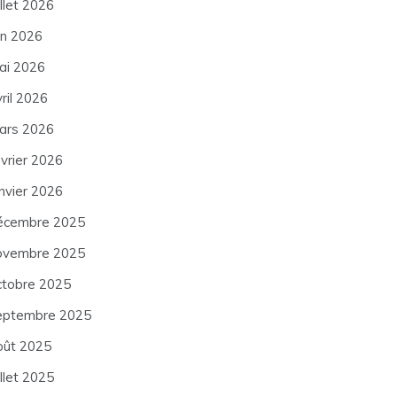
illet 2026
in 2026
ai 2026
ril 2026
ars 2026
évrier 2026
anvier 2026
écembre 2025
ovembre 2025
ctobre 2025
eptembre 2025
oût 2025
illet 2025