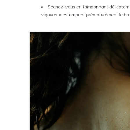
Séchez-vous en tamponnant délicatemen
vigoureux estompent prématurément le br