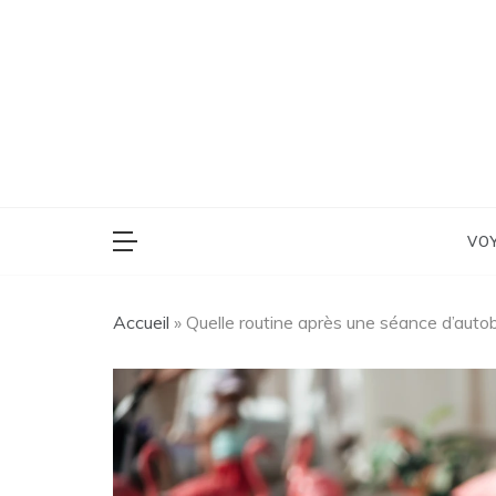
Skip
to
content
Voyage, Lifestyle,
La P'
VO
Accueil
»
Quelle routine après une séance d’auto