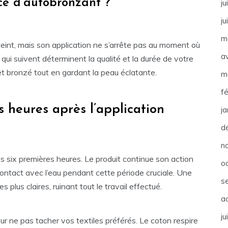
ce d’autobronzant ?
ju
ju
m
int, mais son application ne s’arrête pas au moment où
av
s qui suivent déterminent la qualité et la durée de votre
fet bronzé tout en gardant la peau éclatante.
m
f
s heures après l’application
j
d
n
s six premières heures. Le produit continue son action
o
contact avec l’eau pendant cette période cruciale. Une
s
lus claires, ruinant tout le travail effectué.
a
ju
ur ne pas tacher vos textiles préférés. Le coton respire