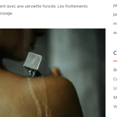
ju
t avec une serviette foncée. Les frottements
onzage.
ju
m
av
C
B
Cu
Li
M
V