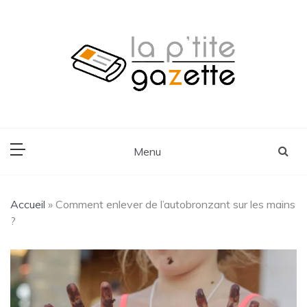
Skip
to
content
Voyage, Lifestyle, Cuisine
La P'tite Gazette
Menu
Accueil
»
Comment enlever de l’autobronzant sur les mains
?