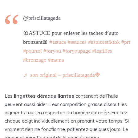
@priscillatagada
🎀ASTUCE pour enlever les taches d’auto
bronzant🎀
#astuce
#astuces
#astucestiktok
#prt
#pourtoi
#foryou
#foryoupage
#lesfilles
#bronzage
#mama
♬ son original – priscillatagada🍓
Les
lingettes démaquillantes
contenant de l’huile
peuvent aussi aider. Leur composition grasse dissout les
pigments tout en respectant la barrière cutanée. Frottez
chaque doigt individuellement en prenant votre temps. Si
vraiment rien ne fonctionne, patientez quelques jours. Le
renouvellement naturel de la peau éliminera