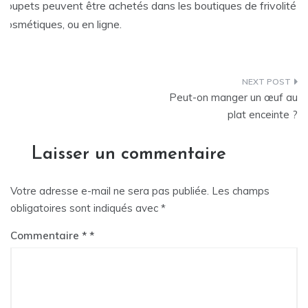
s toupets peuvent être achetés dans les boutiques de frivolité o
 cosmétiques, ou en ligne.
Navigation
Peut-on manger un œuf au
de
plat enceinte ?
l’article
Laisser un commentaire
Votre adresse e-mail ne sera pas publiée.
Les champs
obligatoires sont indiqués avec
*
Commentaire
*