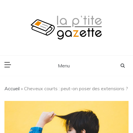
Skip
to
content
Voyage, Lifestyle, Cuisine
La P'tite Gazette
Menu
Accueil
»
Cheveux courts : peut-on poser des extensions ?