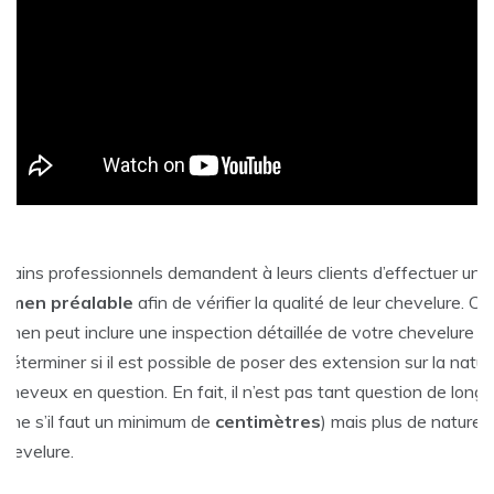
rtains professionnels demandent à leurs clients d’effectuer un
amen préalable
afin de vérifier la qualité de leur chevelure. Ce
amen peut inclure une inspection détaillée de votre chevelure af
déterminer si il est possible de poser des extension sur la natur
cheveux en question. En fait, il n’est pas tant question de long
ême s’il faut un minimum de
centimètres
) mais plus de nature 
chevelure.