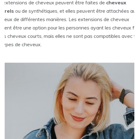
s extensions de cheveux peuvent être faites de
cheveux
turels
ou de synthétiques, et elles peuvent être attachées aux
eveux de différentes manières. Les extensions de cheveux
uvent être une option pour les personnes ayant les cheveux fin
 les cheveux courts, mais elles ne sont pas compatibles avec to
s types de cheveux.