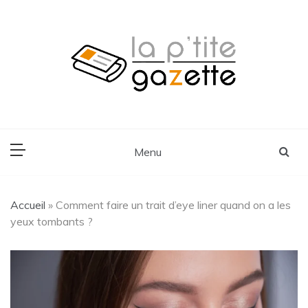
Skip
to
content
Voyage, Lifestyle, Cuisine
La P'tite Gazette
Menu
Accueil
»
Comment faire un trait d’eye liner quand on a les
yeux tombants ?