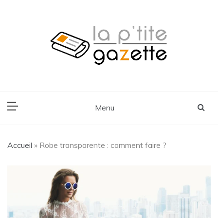
Skip
to
content
Voyage, Lifestyle, Cuisine
La P'tite Gazette
Menu
Accueil
»
Robe transparente : comment faire ?