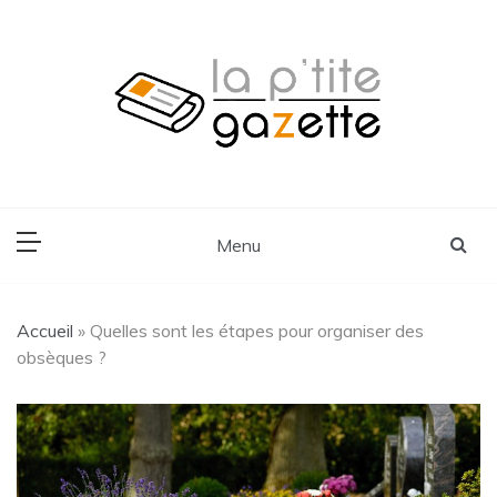
Skip
to
content
Voyage, Lifestyle, Cuisine
La P'tite Gazette
Menu
Accueil
»
Quelles sont les étapes pour organiser des
obsèques ?