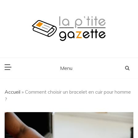
Skip
to
content
Voyage, Lifestyle, Cuisine
La P'tite Gazette
Menu
Accueil
»
Comment choisir un bracelet en cuir pour homme
?